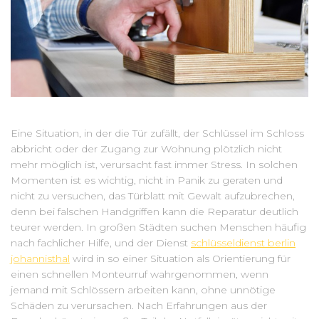
Eine Situation, in der die Tür zufällt, der Schlüssel im Schloss
abbricht oder der Zugang zur Wohnung plötzlich nicht
mehr möglich ist, verursacht fast immer Stress. In solchen
Momenten ist es wichtig, nicht in Panik zu geraten und
nicht zu versuchen, das Türblatt mit Gewalt aufzubrechen,
denn bei falschen Handgriffen kann die Reparatur deutlich
teurer werden. In großen Städten suchen Menschen häufig
nach fachlicher Hilfe, und der Dienst
schlüsseldienst berlin
johannisthal
wird in so einer Situation als Orientierung für
einen schnellen Monteurruf wahrgenommen, wenn
jemand mit Schlössern arbeiten kann, ohne unnötige
Schäden zu verursachen. Nach Erfahrungen aus der