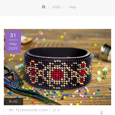
2025
May
31
May
2025
BLOG
|
BY:
TELEMOOSE.COM
0