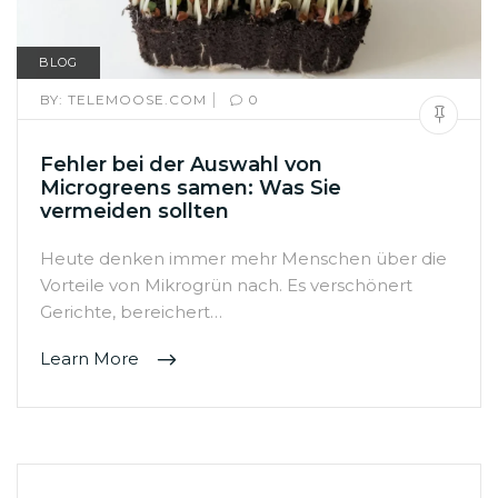
BLOG
|
BY:
TELEMOOSE.COM
0
Fehler bei der Auswahl von
Microgreens samen: Was Sie
vermeiden sollten
Heute denken immer mehr Menschen über die
Vorteile von Mikrogrün nach. Es verschönert
Gerichte, bereichert…
Learn More