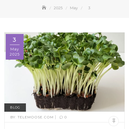
2025
May
3
3
May
2025
BLOG
|
BY:
TELEMOOSE.COM
0